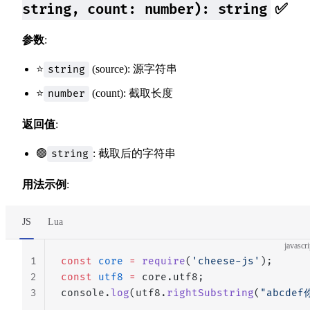
✅
string, count: number): string
参数
:
⭐
(source): 源字符串
string
⭐
(count): 截取长度
number
返回值
:
🟢
: 截取后的字符串
string
用法示例
:
JS
Lua
javascri
1
const
 core
 =
 require
(
'cheese-js'
);
2
const
 utf8
 =
 core.utf8;
3
console.
log
(utf8.
rightSubstring
(
"abcdef