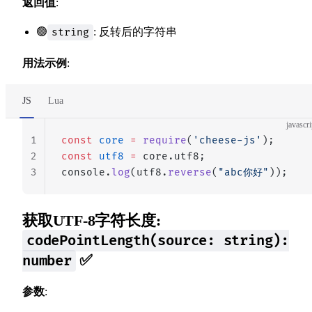
返回值
:
🟢
: 反转后的字符串
string
用法示例
:
JS
Lua
javascri
1
const
 core
 =
 require
(
'cheese-js'
);
2
const
 utf8
 =
 core.utf8;
3
console.
log
(utf8.
reverse
(
"abc你好"
));
获取UTF-8字符长度:
codePointLength(source: string):
✅
number
参数
: