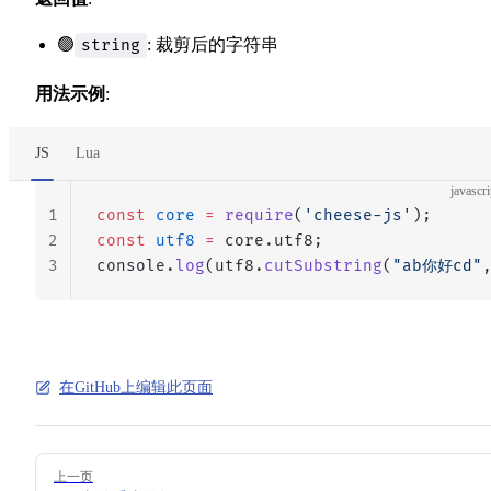
🟢
: 裁剪后的字符串
string
用法示例
:
JS
Lua
javascri
1
const
 core
 =
 require
(
'cheese-js'
);
2
const
 utf8
 =
 core.utf8;
3
console.
log
(utf8.
cutSubstring
(
"ab你好cd"
在GitHub上编辑此页面
Pager
上一页