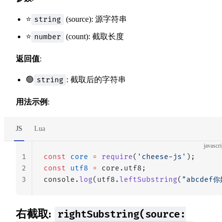
⭐
(source): 源字符串
string
⭐
(count): 截取长度
number
返回值
:
🟢
: 截取后的字符串
string
用法示例
:
JS
Lua
javascri
1
const
 core
 =
 require
(
'cheese-js'
);
2
const
 utf8
 =
 core.utf8;
3
console.
log
(utf8.
leftSubstring
(
"abcdef你
右截取:
rightSubstring(source: