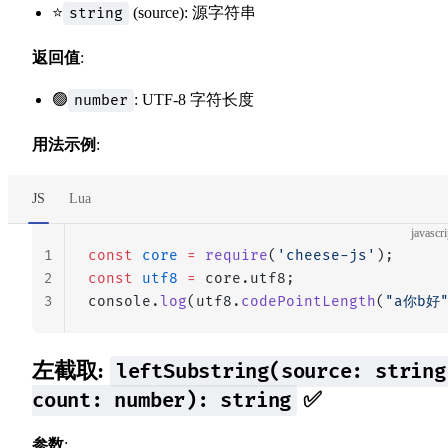
⭐
(source): 源字符串
string
返回值
:
🟢
: UTF-8 字符长度
number
用法示例
:
JS
Lua
javascri
1
const
 core
 =
 require
(
'cheese-js'
);
2
const
 utf8
 =
 core.utf8;
3
console.
log
(utf8.
codePointLength
(
"a你b好
左截取:
leftSubstring(source: string
✅
count: number): string
参数
: