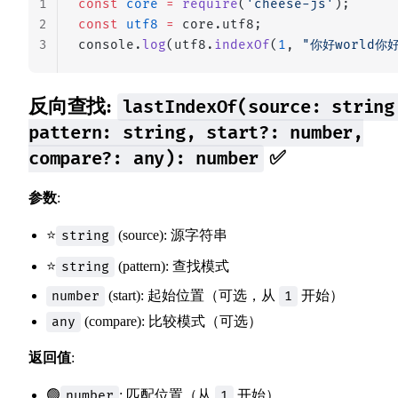
1
const
 core
 =
 require
(
'cheese-js'
);
2
const
 utf8
 =
 core.utf8;
3
console.
log
(utf8.
indexOf
(
1
, 
"你好world你
反向查找:
lastIndexOf(source: string
pattern: string, start?: number,
✅
compare?: any): number
参数
:
⭐
(source): 源字符串
string
⭐
(pattern): 查找模式
string
(start): 起始位置（可选，从
开始）
number
1
(compare): 比较模式（可选）
any
返回值
:
🟢
: 匹配位置（从
开始）
number
1