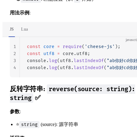
用法示例
:
JS
Lua
javascri
1
const
 core
 =
 require
(
'cheese-js'
);
2
const
 utf8
 =
 core.utf8;
3
console.
log
(utf8.
lastIndexOf
(
"ab你好cd你好
4
console.
log
(utf8.
lastIndexOf
(
"ab你好cd你好
反转字符串:
reverse(source: string):
✅
string
参数
:
⭐
(source): 源字符串
string