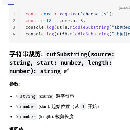
javascri
1
const
 core
 =
 require
(
'cheese-js'
);
2
const
 utf8
 =
 core.utf8;
3
console.
log
(utf8.
middleSubstring
(
"ab你好c
4
console.
log
(utf8.
middleSubstring
(
"ab你好c
字符串裁剪:
cutSubstring(source:
string, start: number, length:
✅
number): string
参数
:
⭐
(source): 源字符串
string
⭐
(start): 起始位置（从
开始）
number
1
⭐
(length): 裁剪长度
number
返回值
: