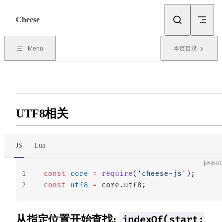
Skip to content
Cheese
Menu
本页目录
UTF8相关
JS
Lua
javascri
1
const
 core
 =
 require
(
'cheese-js'
);
2
const
 utf8
 =
 core.utf8;
从指定位置开始查找:
indexOf(start: