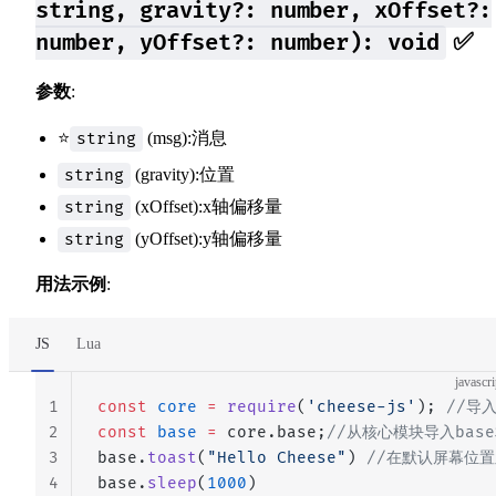
string, gravity?: number, xOffset?:
✅
number, yOffset?: number): void
参数
:
⭐
(msg):消息
string
(gravity):位置
string
(xOffset):x轴偏移量
string
(yOffset):y轴偏移量
string
用法示例
:
JS
Lua
javascri
1
const
 core
 =
 require
(
'cheese-js'
); 
//导
2
const
 base
 =
 core.base;
//从核心模块导入bas
3
base.
toast
(
"Hello Cheese"
) 
//在默认屏幕位
4
base.
sleep
(
1000
)