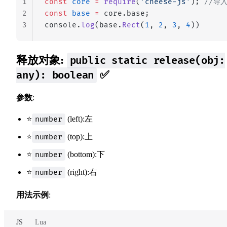
1
const
 core
 =
 require
(
'cheese-js'
); 
//导
2
const
 base
 =
 core.base;
3
console.
log
(base.
Rect
(
1
, 
2
, 
3
, 
4
))
释放对象:
public static release(obj:
✅
any): boolean
参数
:
⭐
(left):左
number
⭐
(top):上
number
⭐
(bottom):下
number
⭐
(right):右
number
用法示例
:
JS
Lua