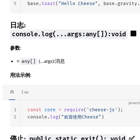
5
base.
toast
(
"Hello Cheese"
, base.gravity.
日志:
🟩
console.log(...args:any[]):void
参数
:
⭐
(...args):消息
any[]
用法示例
:
JS
Lua
javascri
1
const
 core
 =
 require
(
'cheese-js'
);
2
console.
log
(
"欢迎使用Cheese"
)
停止:
✅
public static exit(): void