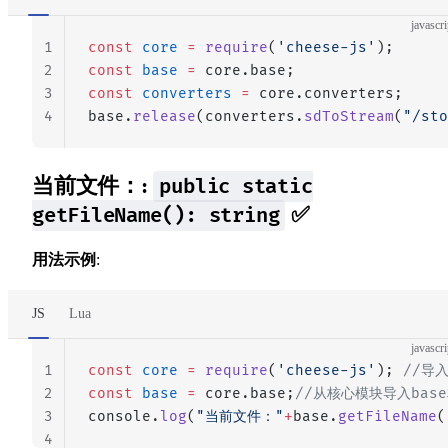
javascri
1
const
 core
 =
 require
(
'cheese-js'
);
2
const
 base
 =
 core.base;
3
const
 converters
 =
 core.converters;
4
base.
release
(converters.
sdToStream
(
"/sto
当前文件：:
public static
✅
getFileName(): string
用法示例
:
JS
Lua
javascri
1
const
 core
 =
 require
(
'cheese-js'
); 
//导
2
const
 base
 =
 core.base;
//从核心模块导入bas
3
console.
log
(
"当前文件："
+
base.
getFileName
(
4