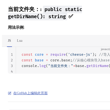
当前文件夹：:
public static
✅
getDirName(): string
用法示例
:
JS
Lua
javascri
1
const
 core
 =
 require
(
'cheese-js'
); 
//导
2
const
 base
 =
 core.base;
//从核心模块导入bas
3
console.
log
(
"当前文件夹："
+
base.
getDirName
4
在GitHub上编辑此页面
Pager