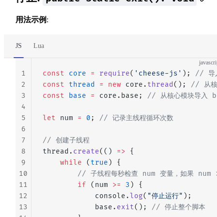
用法示例
:
JS
Lua
javascri
1
const
 core
 =
 require
(
'cheese-js'
); 
// 
2
const
 thread
 =
 new
 core.
thread
(); 
// 从
3
const
 base
 =
 core.base; 
// 从核心模块导入 b
4
5
let
 num 
=
 0
; 
// 记录主线程循环次数
6
7
// 创建子线程
8
thread.
create
(() 
=>
 {
9
    while
 (
true
) {
10
        // 子线程每秒检查 num 变量，如果 num
11
        if
 (num 
>=
 3
) {
12
            console.
log
(
"停止运行"
);
13
            base.
exit
(); 
// 停止整个脚本