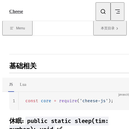
Skip to content
Cheese
Menu
本页目录
基础相关
JS
Lua
javascri
1
const
 core
 =
 require
(
'cheese-js'
);
休眠:
public static sleep(tim: