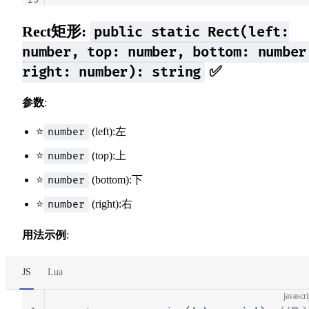
Rect矩形:
public static Rect(left:
number, top: number, bottom: number
✅
right: number): string
参数
:
⭐
(left):左
number
⭐
(top):上
number
⭐
(bottom):下
number
⭐
(right):右
number
用法示例
:
JS
Lua
javascri