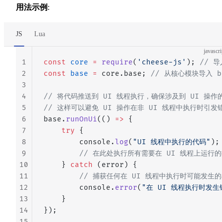
用法示例
:
JS
Lua
javascri
1
const
 core
 =
 require
(
'cheese-js'
); 
// 
2
const
 base
 =
 core.base; 
// 从核心模块导入 b
3
4
// 将代码推送到 UI 线程执行，确保涉及到 UI 操作
5
// 这样可以避免 UI 操作在非 UI 线程中执行时引发
6
base.
runOnUi
(() 
=>
 {
7
    try
 {
8
        console.
log
(
"UI 线程中执行的代码"
);
9
        // 在此处执行所有需要在 UI 线程上运
10
    } 
catch
 (error) {
11
        // 捕获任何在 UI 线程中执行时可能发生
12
        console.
error
(
"在 UI 线程执行时发生
13
    }
14
});
15