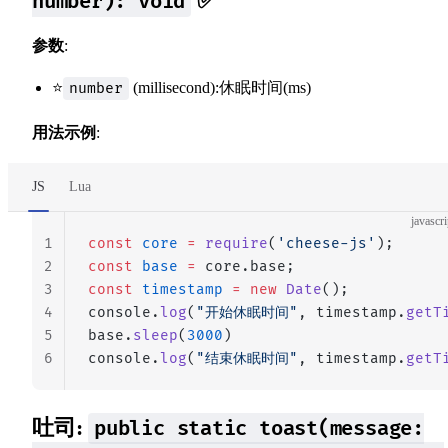
✅
number): void
参数
:
⭐
(millisecond):休眠时间(ms)
number
用法示例
:
JS
Lua
javascri
1
const
 core
 =
 require
(
'cheese-js'
);
2
const
 base
 =
 core.base;
3
const
 timestamp
 =
 new
 Date
();
4
console.
log
(
"开始休眠时间"
, timestamp.
getT
5
base.
sleep
(
3000
)
6
console.
log
(
"结束休眠时间"
, timestamp.
getT
吐司:
public static toast(message: