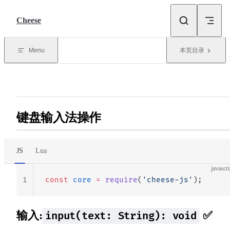
Skip to content
Cheese
Menu
本页目录
键盘输入法操作
JS
Lua
javascri
1
const
 core
 =
 require
(
'cheese-js'
);
输入:
✅
input(text: String): void