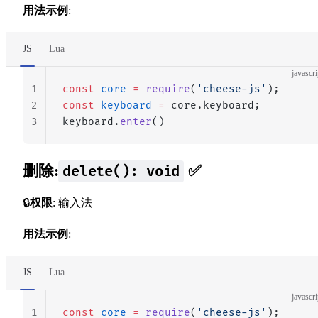
用法示例
:
JS
Lua
javascri
1
const
 core
 =
 require
(
'cheese-js'
);
2
const
 keyboard
 =
 core.keyboard;
3
keyboard.
enter
()
删除:
✅
delete(): void
🔒
权限
: 输入法
用法示例
:
JS
Lua
javascri
1
const
 core
 =
 require
(
'cheese-js'
);