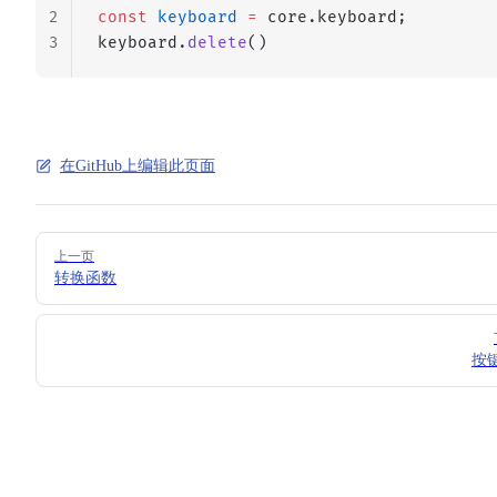
2
const
 keyboard
 =
 core.keyboard;
3
keyboard.
delete
()
在GitHub上编辑此页面
Pager
上一页
转换函数
按