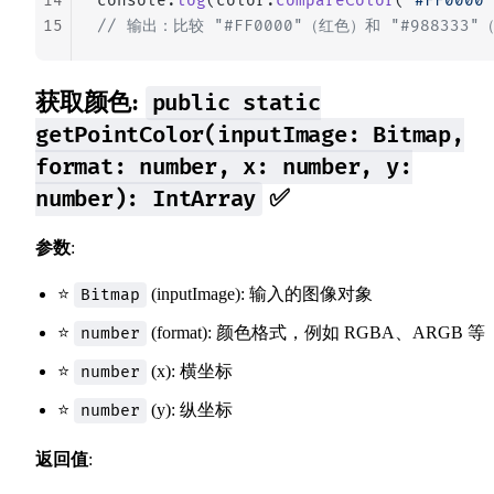
14
console.
log
(color.
compareColor
(
"#FF0000"
15
// 输出：比较 "#FF0000"（红色）和 "#9883
获取颜色:
public static
getPointColor(inputImage: Bitmap,
format: number, x: number, y:
✅
number): IntArray
参数
:
⭐
(inputImage): 输入的图像对象
Bitmap
⭐
(format): 颜色格式，例如 RGBA、ARGB 等
number
⭐
(x): 横坐标
number
⭐
(y): 纵坐标
number
返回值
: