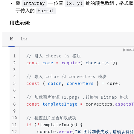
🟢
— 位置
处的颜色数组，格式取
IntArray
(x, y)
于传入的
format
用法示例
:
JS
Lua
javascri
1
// 引入 cheese-js 模块
2
const
 core
 =
 require
(
'cheese-js'
);
3
4
// 导入 color 和 converters 模块
5
const
 { 
color
, 
converters
 } 
=
 core;
6
7
// 加载图片资源（1.png），转换为 Bitmap 格式
8
const
 templateImage
 =
 converters.
assetsT
9
10
// 检查图片是否加载成功
11
if
 (
!
templateImage) {
12
    console.
error
(
"❌ 图片加载失败，请确认资