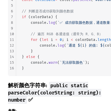
5
6
// 判断是否成功获取到颜色数据
7
if
 (colorData) {
8
    console.
log
(
`✅ 成功获取颜色数据，通道数量:
9
10
    // 遍历 RGB 各通道值（通常为 R、G、B）
11
    for
 (
let
 i 
=
 0
; i 
<
 colorData.
length
12
        console.
log
(
`通道 ${
i
} 的值: ${
co
13
    }
14
} 
else
 {
15
    console.
warn
(
`无法获取颜色`
);
16
}
解析颜色字符串:
public static
parseColor(colorString: string):
✅
number
参数
: