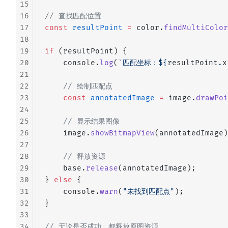
15
16
// 查找匹配位置
17
const
 resultPoint
 =
 color.
findMultiColor
18
19
if
 (resultPoint) {
20
    console.
log
(
`匹配坐标：${
resultPoint
.
x
21
22
    // 绘制匹配点
23
    const
 annotatedImage
 =
 image.
drawPoi
24
25
    // 显示结果图像
26
    image.
showBitmapView
(annotatedImage)
27
28
    // 释放资源
29
    base.
release
(annotatedImage);
30
} 
else
 {
31
    console.
warn
(
"未找到匹配点"
);
32
}
33
34
// 无论是否成功，都释放原图资源