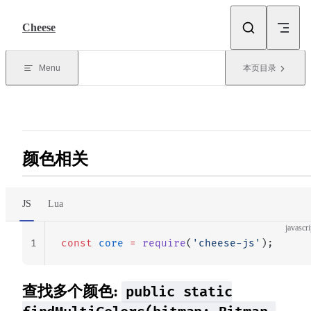
Skip to content
Cheese
Menu
本页目录
颜色相关
JS
Lua
javascri
1
const
 core
 =
 require
(
'cheese-js'
);
查找多个颜色:
public static