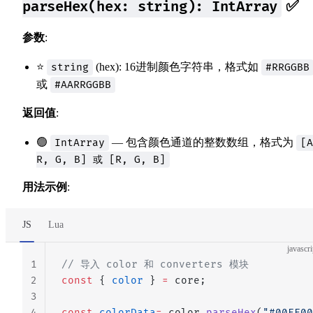
✅
parseHex(hex: string): IntArray
参数
:
⭐
(hex): 16进制颜色字符串，格式如
string
#RRGGBB
或
#AARRGGBB
返回值
:
🟢
— 包含颜色通道的整数数组，格式为
IntArray
[A
R, G, B] 或 [R, G, B]
用法示例
:
JS
Lua
javascri
1
// 导入 color 和 converters 模块
2
const
 { 
color
 } 
=
 core;
3
4
const
 colorData
=
 color.
parseHex
(
"#00FF00