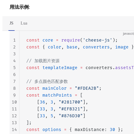
用法示例
:
JS
Lua
javascri
1
const
 core
 =
 require
(
'cheese-js'
);
2
const
 { 
color
, 
base
, 
converters
, 
image
 }
3
4
// 加载图片资源
5
const
 templateImage
 =
 converters.
assetsT
6
7
// 多点颜色匹配参数
8
const
 mainColor
 =
 "#FDEA2B"
;
9
const
 matchPoints
 =
 [
10
    [
36
, 
3
, 
"#281700"
],
11
    [
33
, 
3
, 
"#EFB321"
],
12
    [
33
, 
5
, 
"#876D30"
]
13
];
14
const
 options
 =
 { maxDistance: 
30
 };