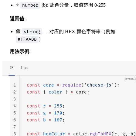
⭐
(b): 蓝色分量，取值范围 0-255
number
返回值
:
🟢
— 对应的 HEX 颜色字符串（例如
string
）
#FFAABB
用法示例
:
JS
Lua
javascri
1
const
 core
 =
 require
(
'cheese-js'
);
2
const
 { 
color
 } 
=
 core;
3
4
const
 r
 =
 255
;
5
const
 g
 =
 170
;
6
const
 b
 =
 187
;
7
8
const
 hexColor
 =
 color.
rgbToHEX
(r, g, b)