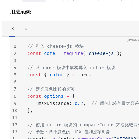
用法示例
:
JS
Lua
javascri
1
// 引入 cheese-js 模块
2
const
 core
 =
 require
(
'cheese-js'
);
3
4
// 从 core 模块中解构导入 color 模块
5
const
 { 
color
 } 
=
 core;
6
7
// 定义颜色比较的选项
8
const
 options
 =
 {
9
    maxDistance: 
0.2
,  
// 颜色比较的最大容差
10
};
11
12
// 使用 color 模块的 compareColor 方法比较
13
// 参数：两个颜色的 HEX 值和选项对象