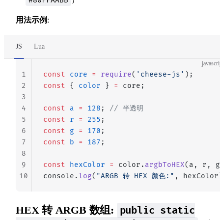
#80FFAABB
用法示例
:
JS
Lua
javascri
1
const
 core
 =
 require
(
'cheese-js'
);
2
const
 { 
color
 } 
=
 core;
3
4
const
 a
 =
 128
; 
// 半透明
5
const
 r
 =
 255
;
6
const
 g
 =
 170
;
7
const
 b
 =
 187
;
8
9
const
 hexColor
 =
 color.
argbToHEX
(a, r, g
10
console.
log
(
"ARGB 转 HEX 颜色:"
, hexColor
HEX 转 ARGB 数组:
public static