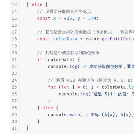
13
} 
else
 {
14
    // 设置要获取颜色的坐标点
15
    const
 x
 =
 435
, 
y
 =
 379
;
16
17
    // 获取指定坐标的颜色数据（RGB格式），带边界
18
    const
 colorData
 =
 color.
getPointColo
19
20
    // 判断是否成功获取到颜色数据
21
    if
 (colorData) {
22
        console.
log
(
`✅ 成功获取颜色数据，通道
23
24
        // 遍历 RGB 各通道值（通常为 R、G、B
25
        for
 (
let
 i 
=
 0
; i 
<
 colorData.
le
26
            console.
log
(
`通道 ${
i
} 的值: 
27
        }
28
    } 
else
 {
29
        console.
warn
(
`⚠️ 坐标 (${
x
}, ${
y
}
30
    }
31
}