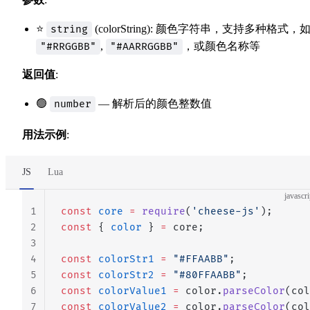
⭐
(colorString): 颜色字符串，支持多种格式，
string
,
，或颜色名称等
"#RRGGBB"
"#AARRGGBB"
返回值
:
🟢
— 解析后的颜色整数值
number
用法示例
:
JS
Lua
javascri
1
const
 core
 =
 require
(
'cheese-js'
);
2
const
 { 
color
 } 
=
 core;
3
4
const
 colorStr1
 =
 "#FFAABB"
;
5
const
 colorStr2
 =
 "#80FFAABB"
;
6
const
 colorValue1
 =
 color.
parseColor
(col
7
const
 colorValue2
 =
 color.
parseColor
(col