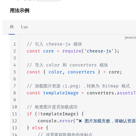
用法示例
:
JS
Lua
javascri
1
// 引入 cheese-js 模块
2
const
 core
 =
 require
(
'cheese-js'
);
3
4
// 导入 color 和 converters 模块
5
const
 { 
color
, 
converters
 } 
=
 core;
6
7
// 加载图片资源（1.png），转换为 Bitmap 格式
8
const
 templateImage
 =
 converters.
assetsT
9
10
// 检查图片是否加载成功
11
if
 (
!
templateImage) {
12
    console.
error
(
"❌ 图片加载失败，请确认资
13
} 
else
 {
14
    // 设置要获取颜色的坐标点