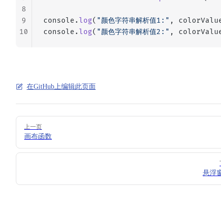
8
9
console.
log
(
"颜色字符串解析值1:"
, colorValu
10
console.
log
(
"颜色字符串解析值2:"
, colorValu
在GitHub上编辑此页面
Pager
上一页
画布函数
悬浮