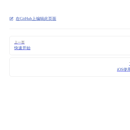
在GitHub上编辑此页面
Pager
上一页
快速开始
iOS使